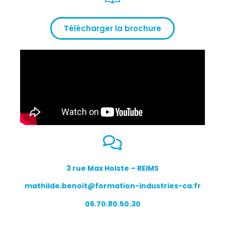
Télécharger la brochure
3 rue Max Holste – REIMS
mathilde.benoit@formation-industries-ca.fr
06.70.80.50.30